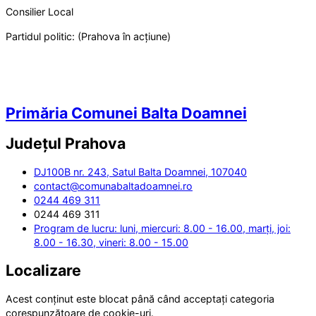
Consilier Local
Partidul politic:
(Prahova în acțiune)
Primăria Comunei Balta Doamnei
Județul
Prahova
DJ100B nr. 243, Satul Balta Doamnei, 107040
contact@comunabaltadoamnei.ro
0244 469 311
0244 469 311
Program de lucru: luni, miercuri: 8.00 - 16.00, marți, joi:
8.00 - 16.30, vineri: 8.00 - 15.00
Localizare
Acest conținut este blocat până când acceptați categoria
corespunzătoare de cookie-uri.