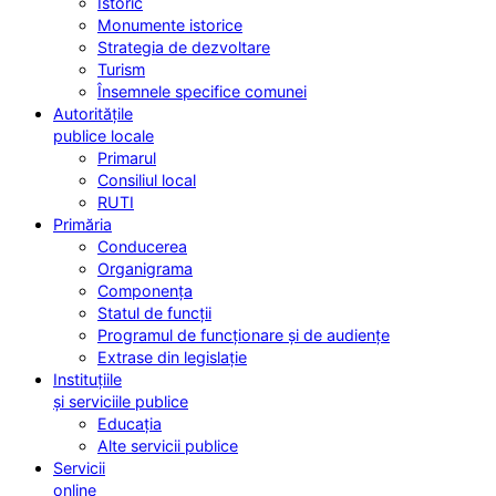
Istoric
Monumente istorice
Strategia de dezvoltare
Turism
Însemnele specifice comunei
Autoritățile
publice locale
Primarul
Consiliul local
RUTI
Primăria
Conducerea
Organigrama
Componența
Statul de funcții
Programul de funcționare și de audiențe
Extrase din legislație
Instituțiile
și serviciile publice
Educația
Alte servicii publice
Servicii
online