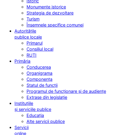
Istoric
Monumente istorice
Strategia de dezvoltare
Turism
Însemnele specifice comunei
Autoritățile
publice locale
Primarul
Consiliul local
RUTI
Primăria
Conducerea
Organigrama
Componența
Statul de funcții
Programul de funcționare și de audiențe
Extrase din legislație
Instituțiile
și serviciile publice
Educația
Alte servicii publice
Servicii
online