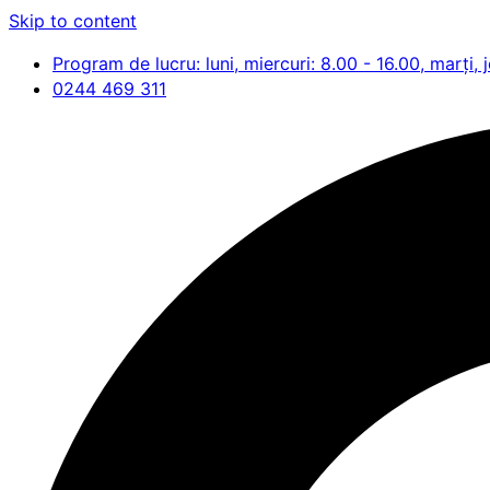
Skip to content
Program de lucru: luni, miercuri: 8.00 - 16.00, marți, j
0244 469 311