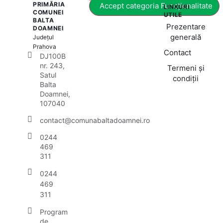
PRIMĂRIA
Accept categoria Funcționalitate
LINKURI
COMUNEI
UTILE
BALTA
Prezentare
DOAMNEI
generală
Județul
Prahova
Contact
DJ100B
nr. 243,
Termeni și
Satul
condiții
Balta
Doamnei,
107040
contact@comunabaltadoamnei.ro
0244
469
311
0244
469
311
Program
de