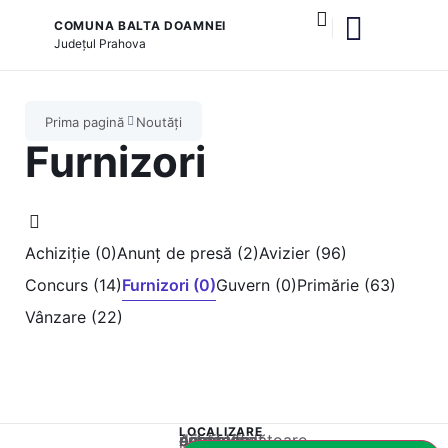
COMUNA BALTA DOAMNEI
Județul
Prahova
și serviciile publice
Prima pagină
Noutăți
Furnizori
Achiziție (0)
Anunț de presă (2)
Avizier (96)
Concurs (14)
Furnizori (0)
Guvern (0)
Primărie (63)
Vânzare (22)
LOCALIZARE
Acest conținut este blocat până când acceptați categoria corespunzătoare de cookie-uri.