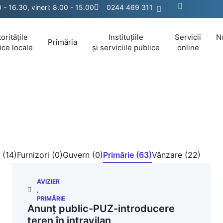
0 - 16.30, vineri: 8.00 - 15.00
0244 469 311
oritățile
Instituțiile
Servicii
N
Primăria
ice locale
și serviciile publice
online
 (14)
Furnizori (0)
Guvern (0)
Primărie (63)
Vânzare (22)
AVIZIER
,
PRIMĂRIE
Anunț public-PUZ-introducere
teren în intravilan