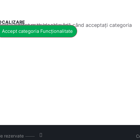
OCALIZARE
 conținut este blocat până când acceptați categoria corespunzătoare de cookie-uri.
Accept categoria Funcționalitate
le rezervate
C