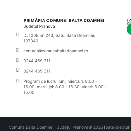
PRIMĂRIA COMUNEI BALTA DOAMNEI
L
Acest
Județul
Prahova
DJ100B nr. 243, Satul Balta Doamnei,
107040
contact@comunabaltadoamnei.ro
0244 469 311
0244 469 311
Program de lucru: luni, miercuri: 8.00 -
16.00, marți, joi: 8.00 - 16.30, vineri: 8.00 -
15.00
Comuna Balta Doamnei | Județul Prahova
© 2026
Toate drepturi