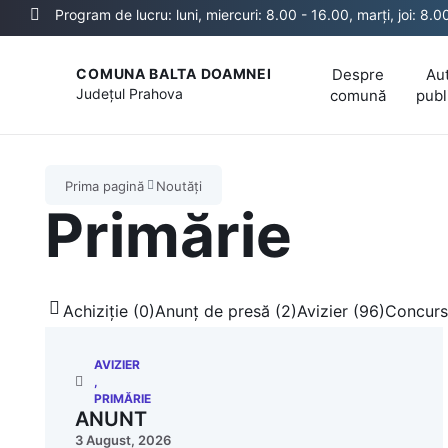
Program de lucru: luni, miercuri: 8.00 - 16.00, marți, joi: 8.0
Despre
Aut
COMUNA BALTA DOAMNEI
Județul
Prahova
comună
publ
Prima pagină
Noutăți
Primărie
Achiziție (0)
Anunț de presă (2)
Avizier (96)
Concurs
AVIZIER
,
PRIMĂRIE
ANUNT
3 August, 2026