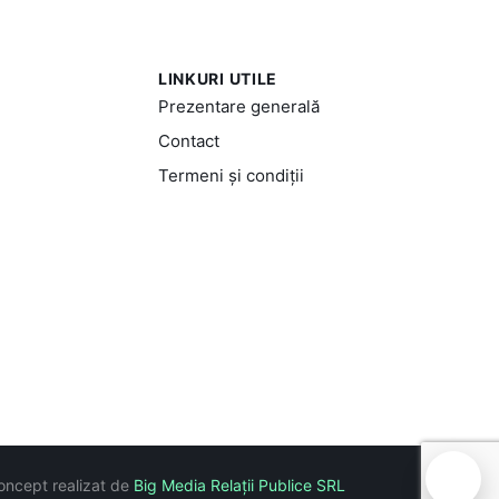
LINKURI UTILE
Prezentare generală
Contact
Termeni și condiții
🍪
oncept realizat de
Big Media Relații Publice SRL