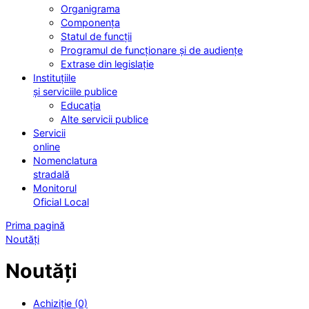
Organigrama
Componența
Statul de funcții
Programul de funcționare și de audiențe
Extrase din legislație
Instituțiile
și serviciile publice
Educația
Alte servicii publice
Servicii
online
Nomenclatura
stradală
Monitorul
Oficial Local
Prima pagină
Noutăți
Noutăți
Achiziție (0)