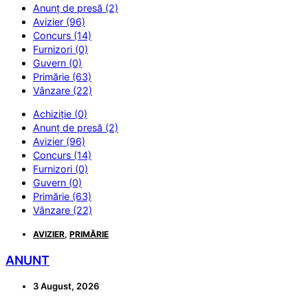
Anunț de presă (2)
Avizier (96)
Concurs (14)
Furnizori (0)
Guvern (0)
Primărie (63)
Vânzare (22)
Achiziție (0)
Anunț de presă (2)
Avizier (96)
Concurs (14)
Furnizori (0)
Guvern (0)
Primărie (63)
Vânzare (22)
AVIZIER
,
PRIMĂRIE
ANUNT
3 August, 2026