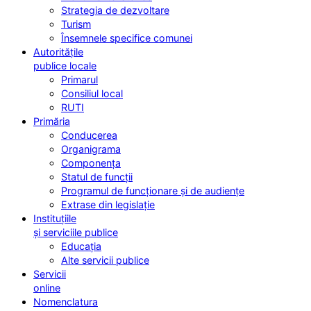
Strategia de dezvoltare
Turism
Însemnele specifice comunei
Autoritățile
publice locale
Primarul
Consiliul local
RUTI
Primăria
Conducerea
Organigrama
Componența
Statul de funcții
Programul de funcționare și de audiențe
Extrase din legislație
Instituțiile
și serviciile publice
Educația
Alte servicii publice
Servicii
online
Nomenclatura