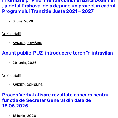
Informare privind intentia comunei Balta Doamnei
, judetul Prahova, de a depune un proiect in cadrul
Programului Tranzitie Justa 2021 – 2027
3 Iulie, 2026
Vezi detalii
AVIZIER
,
PRIMĂRIE
Anunț public-PUZ-introducere teren în intravilan
29 Iunie, 2026
Vezi detalii
AVIZIER
,
CONCURS
Proces Verbal afisare rezultate concurs pentru
functia de Secretar General din data de
18.06.2026
18 Iunie, 2026