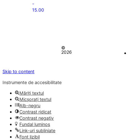
-
15.00
Concept realizat de
Big Media Relații Publice SRL
Comuna Balta Doamnei
©
Toate
| Județul Prahova
2026
drepturile
rezervate
Skip to content
Instrumente de accesibilitate
Măriți textul
Micșorați textul
Alb-negru
Contrast ridicat
Contrast negativ
Fundal luminos
Link-uri subliniate
Font lizibil