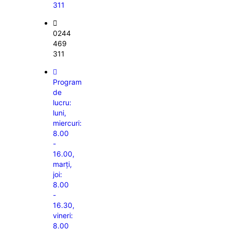
311
0244
469
311
Program
de
lucru:
luni,
miercuri:
8.00
-
16.00,
marți,
joi:
8.00
-
16.30,
vineri:
8.00