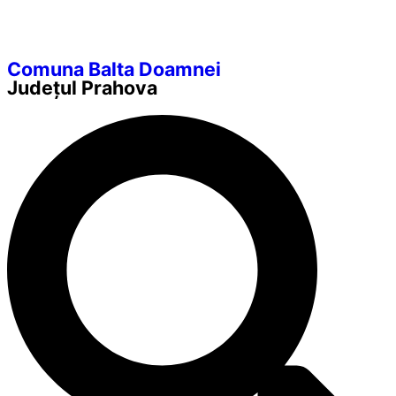
Comuna Balta Doamnei
Județul
Prahova