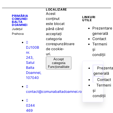
LOCALIZARE
Acest
PRIMĂRIA
LINKURI
conținut
COMUNEI
UTILE
BALTA
este blocat
DOAMNEI
Prezentare
până când
Județul
generală
acceptați
Prahova
Contact
categoria
Termeni
corespunzătoare
DJ100B
de cookie-
și
nr.
uri.
condiții
243,
Accept
Satul
categoria
Funcționalitate
Balta
Prezent
Doamnei,
generală
107040
Contact
Termeni
și
contact@comunabaltadoamnei.ro
condiții
0244
469