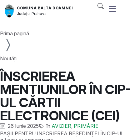
COMUNA BALTA DOAMNEI
Județul
Prahova
Prima pagină
Noutăți
ÎNSCRIEREA
MENTIUNILOR ÎN CIP-
UL CĂRTII
ELECTRONICE (CEI)
26 Iunie 2025
în
AVIZIER
,
PRIMĂRIE
PAȘII PENTRU INSCRIEREA REȘEDINȚEI ÎN CIP-UL