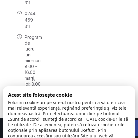
311
0244
469
311
Program
de
lucru:
luni,
miercuri:
8.00 -
16.00,
marți,
joi: 8.00
- 16.30,
Acest site folosește cookie
vineri:
8.00 -
Folosim cookie-uri pe site-ul nostru pentru a vă oferi cea
15.00
mai relevantă experiență, reținând preferințele și vizitele
dumneavoastră. Prin efectuarea unui click pe butonul
„Sunt de acord”, sunteți de acord ca TOATE cookie-urile să
Open 
fie utilizate. De asemenea, puteți să refuzați cookie-urile
Concept realizat de
Big Media Relații Publice SRL
opționale prin apăsarea butonului „Refuz”. Prin
continuarea accesării sau utilizării Site-ului web vă