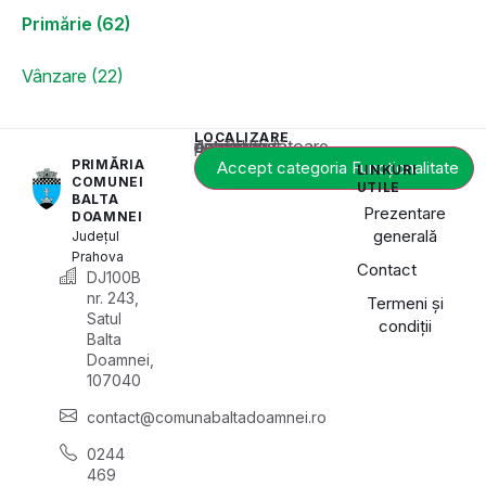
Primărie (62)
Vânzare (22)
LOCALIZARE
Acest conținut este blocat până când acceptați categoria corespunzătoare de cookie-uri.
PRIMĂRIA
Accept categoria Funcționalitate
LINKURI
COMUNEI
UTILE
BALTA
Prezentare
DOAMNEI
generală
Județul
Prahova
Contact
DJ100B
nr. 243,
Termeni și
Satul
condiții
Balta
Doamnei,
107040
contact@comunabaltadoamnei.ro
0244
469