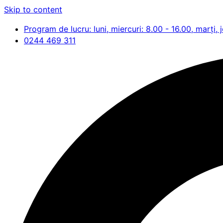
Skip to content
Program de lucru: luni, miercuri: 8.00 - 16.00, marți, j
0244 469 311