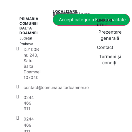
LOCALIZARE
Acest conținut este blocat până când acceptați categoria corespunzătoare de cookie-uri.
PRIMĂRIA
Accept categoria Funcționalitate
LINKURI
COMUNEI
UTILE
BALTA
Prezentare
DOAMNEI
generală
Județul
Prahova
Contact
DJ100B
nr. 243,
Termeni și
Satul
condiții
Balta
Doamnei,
107040
contact@comunabaltadoamnei.ro
0244
469
311
0244
469
311