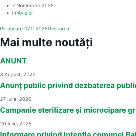
7 Noiembrie 2025
în
Avizier
Pv afisare 07.11.2025
Descarcă
Mai multe noutăți
ANUNT
3 August, 2026
Anunț public privind dezbaterea pu
27 Iulie, 2026
Campanie sterilizare și microcipare grat
20 Iulie, 2026
Informare privind intentia comunei Ba