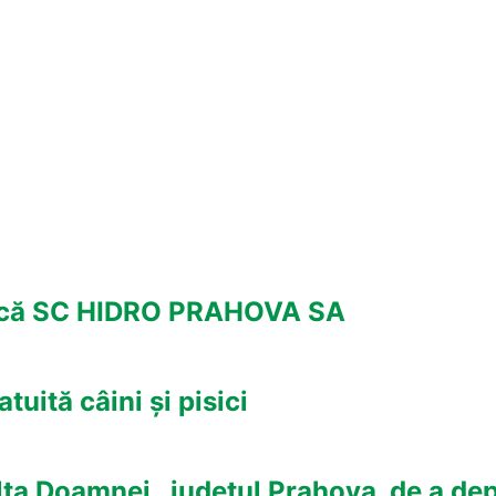
blică SC HIDRO PRAHOVA SA
uită câini și pisici
lta Doamnei , judetul Prahova, de a de