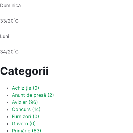
Duminică
°
33/20
C
Luni
°
34/20
C
Categorii
Achiziție (0)
Anunț de presă (2)
Avizier (96)
Concurs (14)
Furnizori (0)
Guvern (0)
Primărie (63)