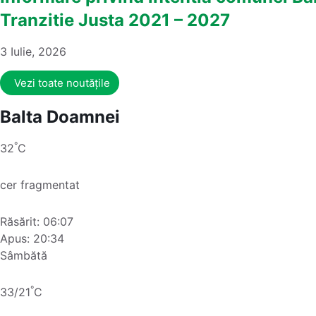
Tranzitie Justa 2021 – 2027
3 Iulie, 2026
Vezi toate noutățile
Balta Doamnei
°
32
C
cer fragmentat
Răsărit: 06:07
Apus: 20:34
Sâmbătă
°
33/21
C