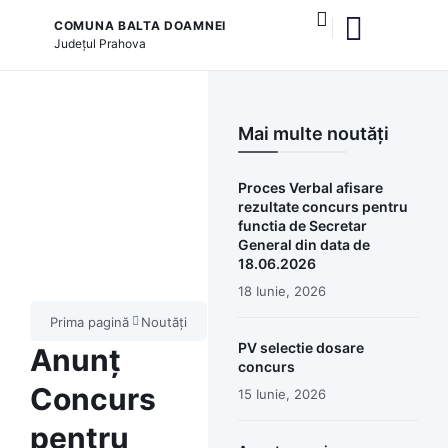
COMUNA BALTA DOAMNEI
Județul
Prahova
și serviciile publice
Mai multe noutăți
Proces Verbal afisare
rezultate concurs pentru
functia de Secretar
General din data de
18.06.2026
18 Iunie, 2026
Prima pagină
Noutăți
PV selectie dosare
Anunț
concurs
Concurs
15 Iunie, 2026
pentru