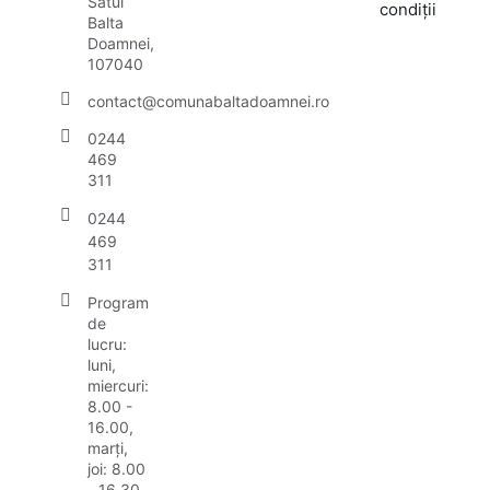
Satul
condiții
Balta
Doamnei,
107040
contact@comunabaltadoamnei.ro
0244
469
311
0244
469
311
Program
de
lucru:
luni,
miercuri:
8.00 -
16.00,
marți,
joi: 8.00
- 16.30,