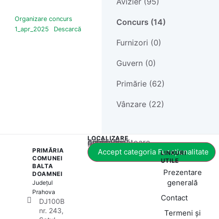
Avizier (95)
Organizare concurs
Concurs (14)
1_apr_2025
Descarcă
Furnizori (0)
Guvern (0)
Primărie (62)
Vânzare (22)
LOCALIZARE
Acest conținut este blocat până când acceptați categoria corespunzătoare de cookie-uri.
PRIMĂRIA
Accept categoria Funcționalitate
LINKURI
COMUNEI
UTILE
BALTA
Prezentare
DOAMNEI
generală
Județul
Prahova
Contact
DJ100B
nr. 243,
Termeni și