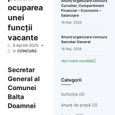
Anunț organizare concurs
ocuparea
Consilier, Compartiment
Financiar – Economic –
unei
Salarizare
19 Mai, 2026
funcții
vacante
Anunț organizare concurs
Secretar General
9 Aprilie 2025
18 Mai, 2026
în
CONCURS
Vezi toate noutățile
Secretar
General al
Categorii
Comunei
Achiziție (0)
Balta
Doamnei
Anunț de presă (2)