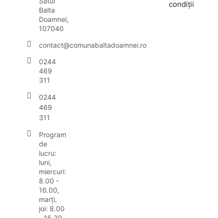
Satul
condiții
Balta
Doamnei,
107040
contact@comunabaltadoamnei.ro
0244
469
311
0244
469
311
Program
de
lucru:
luni,
miercuri:
8.00 -
16.00,
marți,
joi: 8.00
- 16.30,