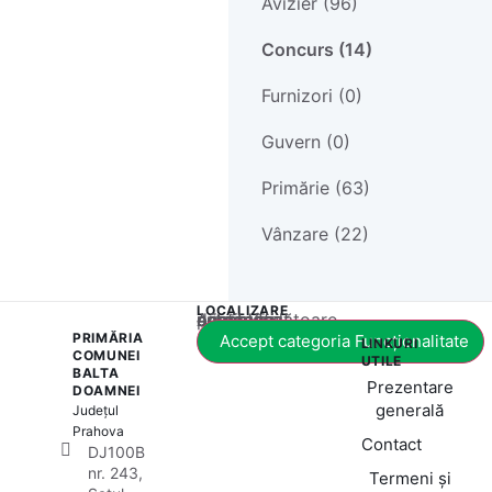
Avizier (96)
Concurs (14)
Furnizori (0)
Guvern (0)
Primărie (63)
Vânzare (22)
LOCALIZARE
Acest conținut este blocat până când acceptați categoria corespunzătoare de cookie-uri.
PRIMĂRIA
Accept categoria Funcționalitate
LINKURI
COMUNEI
UTILE
BALTA
Prezentare
DOAMNEI
generală
Județul
Prahova
Contact
DJ100B
nr. 243,
Termeni și