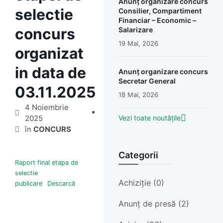
Anunț organizare concurs
selectie
Consilier, Compartiment
Financiar – Economic –
concurs
Salarizare
19 Mai, 2026
organizat
in data de
Anunț organizare concurs
Secretar General
03.11.2025
18 Mai, 2026
4 Noiembrie
2025
Vezi toate noutățile
în
CONCURS
Categorii
Raport final etapa de
selectie
Achiziție (0)
publicare
Descarcă
Anunț de presă (2)