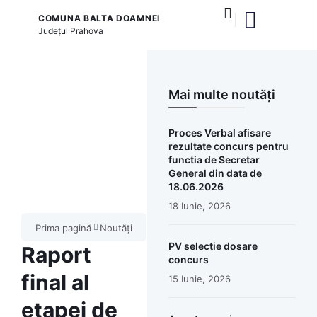
COMUNA BALTA DOAMNEI
Județul
Prahova
și serviciile publice
Mai multe noutăți
Proces Verbal afisare
rezultate concurs pentru
functia de Secretar
General din data de
18.06.2026
18 Iunie, 2026
Prima pagină
Noutăți
PV selectie dosare
Raport
concurs
final al
15 Iunie, 2026
etapei de